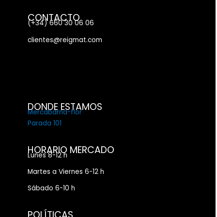
CONTACTO
(+34) 660 30 06 06
clientes@reigmat.com
DONDE ESTAMOS
Mercabarna-flor
Parada 101
HORARIO MERCADO
Lunes 8-12 h
Martes a Viernes 6-12 h
Sábado 6-10 h
POLÍTICAS